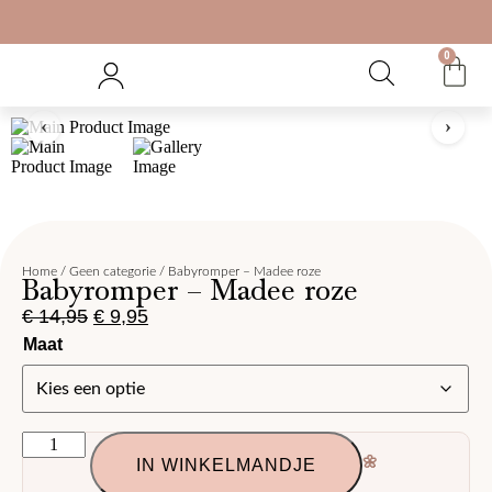
0
Gratis verzending vanaf €70
V
‹
›
Home
/
Geen categorie
/ Babyromper – Madee roze
Babyromper – Madee roze
€
14,95
€
9,95
Maat
🌼
IN WINKELMANDJE