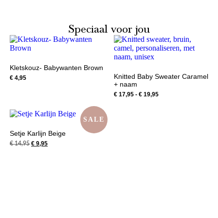
Speciaal voor jou
Kletskouz- Babywanten Brown
Knitted Baby Sweater Caramel
€
4,95
+ naam
€
17,95
-
€
19,95
SALE
Setje Karlijn Beige
€
9,95
€
14,95