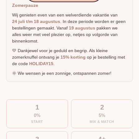
Zomerpauze
Wij genieten even van een welverdiende vakantie van
24 juli t/m 18 augustus
. In deze periode worden er geen
bestellingen gemaakt. Vanaf
19 augustus
pakken we
alles weer met veel plezier op, netjes op volgorde van
binnenkomst.
💛 Dankjewel voor je geduld en begrip. Als kleine
zomerknuffel ontvang je
15% korting
op je bestelling met
de code
HOLIDAY15
.
🌞 We wensen je een zonnige, ontspannen zomer!
1
2
0%
5%
START
MIX & MATCH