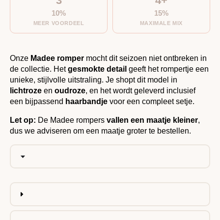
3
4+
10%
15%
MEER VOORDEEL
MAXIMALE MIX
Onze
Madee romper
mocht dit seizoen niet ontbreken in
de collectie. Het
gesmokte detail
geeft het rompertje een
unieke, stijlvolle uitstraling. Je shopt dit model in
lichtroze
en
oudroze
, en het wordt geleverd inclusief
een bijpassend
haarbandje
voor een compleet setje.
Let op:
De Madee rompers
vallen een maatje kleiner
,
dus we adviseren om een maatje groter te bestellen.